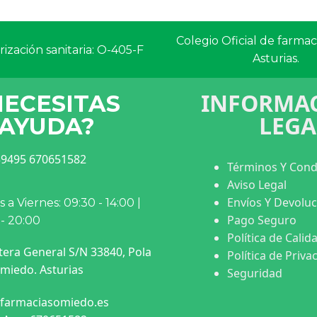
Colegio Oficial de farma
ización sanitaria: O-405-F
Asturias.
INFORMAC
NECESITAS
LEGA
AYUDA?
9495 670651582
Términos Y Cond
Aviso Legal
Envíos Y Devolu
 a Viernes: 09:30 - 14:00 |
Pago Seguro
 - 20:00
Política de Calid
tera General S/N 33840, Pola
Política de Priva
miedo. Asturias
Seguridad
farmaciasomiedo.es