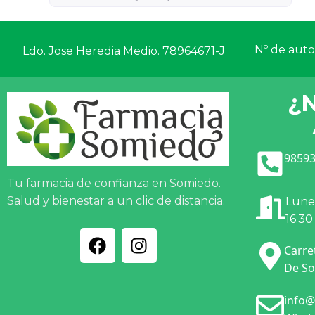
Nº de autor
Ldo. Jose Heredia Medio. 78964671-J
¿
98593
Tu farmacia de confianza en Somiedo.
Salud y bienestar a un clic de distancia.
Lunes
16:30
Carre
De So
info@