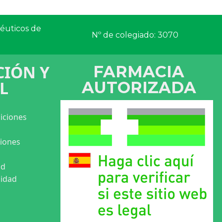
céuticos de
Nº de colegiado: 3070
IÓN Y
FARMACIA
L
AUTORIZADA
iciones
ciones
ad
cidad