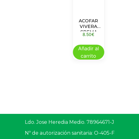
ACOFAR
VIVERA
CREMA
8.50
€
TALONES
AGRIETADOS
Añadir al
125
carrito
Ldo. Jose Heredia Medio. 78964671-J
Nº de autorización sanitaria: O-405-F