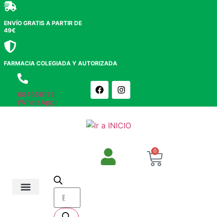
ENVÍO GRATIS A PARTIR DE
49€
FARMACIA COLEGIADA Y AUTORIZADA
684656112
(WhatsApp)
0
Salud y Botiquín
Cosmética y Belleza