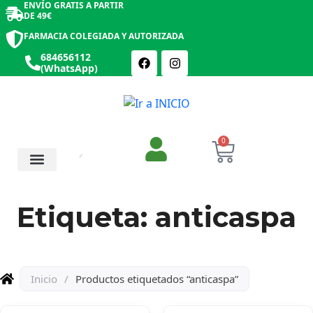
ENVÍO GRATIS A PARTIR
DE 49€
FARMACIA COLEGIADA Y AUTORIZADA
684656112
(WhatsApp)
0
Salud y Botiquín
Cosmética y Belleza
Etiqueta: anticaspa
Inicio
/
Productos etiquetados “anticaspa”