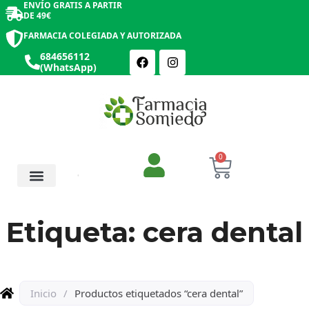
ENVÍO GRATIS A PARTIR
DE 49€
FARMACIA COLEGIADA Y AUTORIZADA
684656112
(WhatsApp)
0
Salud y Botiquín
Cosmética y Belleza
Etiqueta: cera dental
Inicio
/
Productos etiquetados “cera dental”