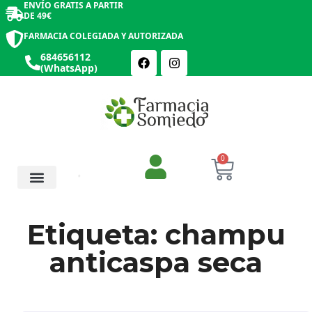
ENVÍO GRATIS A PARTIR
DE 49€
FARMACIA COLEGIADA Y AUTORIZADA
684656112
(WhatsApp)
0
Salud y Botiquín
Cosmética y Belleza
Etiqueta: champu
anticaspa seca