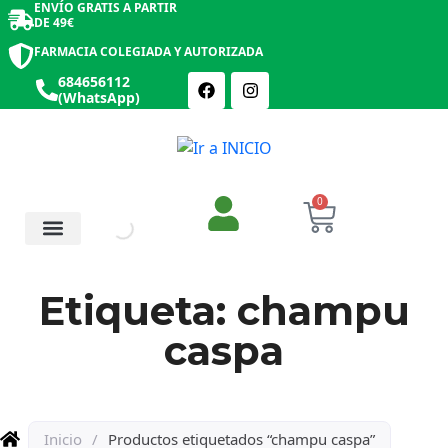
ENVÍO GRATIS A PARTIR
DE 49€
FARMACIA COLEGIADA Y AUTORIZADA
684656112
(WhatsApp)
0
Salud y Botiquín
Cosmética y Belleza
Etiqueta: champu
caspa
Inicio
/
Productos etiquetados “champu caspa”