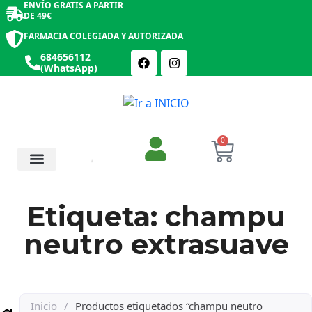
ENVÍO GRATIS A PARTIR
DE 49€
FARMACIA COLEGIADA Y AUTORIZADA
684656112
(WhatsApp)
0
Salud y Botiquín
Cosmética y Belleza
Etiqueta: champu
neutro extrasuave
Inicio
/
Productos etiquetados “champu neutro