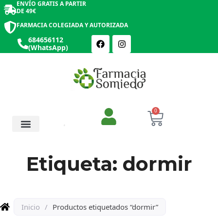
ENVÍO GRATIS A PARTIR
DE 49€
FARMACIA COLEGIADA Y AUTORIZADA
684656112
(WhatsApp)
0
Salud y Botiquín
Cosmética y Belleza
Etiqueta: dormir
Inicio
/
Productos etiquetados “dormir”