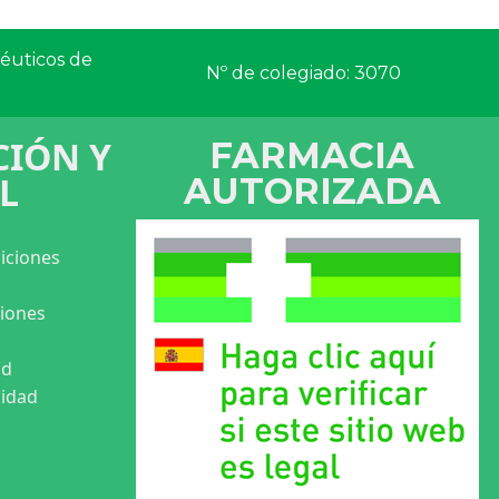
céuticos de
Nº de colegiado: 3070
IÓN Y
FARMACIA
L
AUTORIZADA
iciones
ciones
ad
cidad