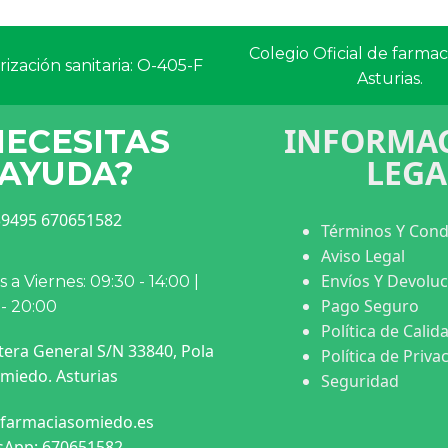
Colegio Oficial de farma
ización sanitaria: O-405-F
Asturias.
INFORMAC
NECESITAS
LEGA
AYUDA?
9495 670651582
Términos Y Cond
Aviso Legal
Envíos Y Devolu
 a Viernes: 09:30 - 14:00 |
Pago Seguro
 - 20:00
Política de Calid
tera General S/N 33840, Pola
Política de Priva
miedo. Asturias
Seguridad
farmaciasomiedo.es
App: 670651582