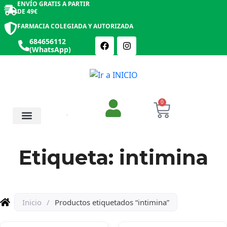
ENVÍO GRATIS A PARTIR
DE 49€
FARMACIA COLEGIADA Y AUTORIZADA
684656112
(WhatsApp)
0
Salud y Botiquín
Cosmética y Belleza
Etiqueta: intimina
Inicio
/
Productos etiquetados “intimina”