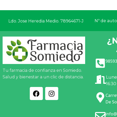
Nº de autor
Ldo. Jose Heredia Medio. 78964671-J
¿
98593
Tu farmacia de confianza en Somiedo.
Salud y bienestar a un clic de distancia.
Lunes
16:30
Carre
De So
info@