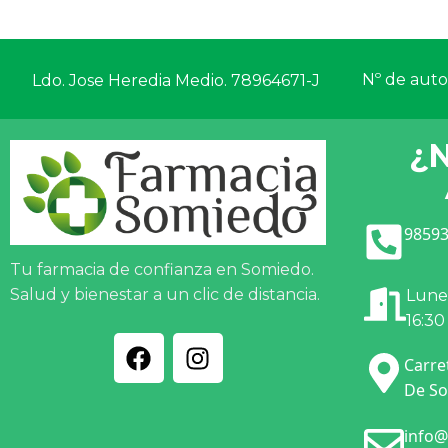
Nº de autor
Ldo. Jose Heredia Medio. 78964671-J
¿
98593
Tu farmacia de confianza en Somiedo.
Salud y bienestar a un clic de distancia.
Lunes
16:30
Carre
De So
info@