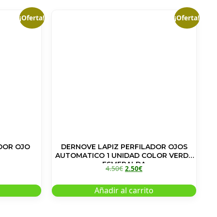
¡Oferta!
¡Oferta!
DOR OJO
DERNOVE LAPIZ PERFILADOR OJOS
AUTOMATICO 1 UNIDAD COLOR VERDE
ESMERALDA
4.50
€
2.50
€
Añadir al carrito