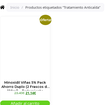
Inicio
/
Productos etiquetados “Tratamiento Anticaída”
¡Oferta!
Minoxidil Viñas 5% Pack
Ahorro Duplo (2 Frascos de
120ml) – Tratamiento
23.49
€
21.14
€
Anticaída Capilar
Añadir al carrito