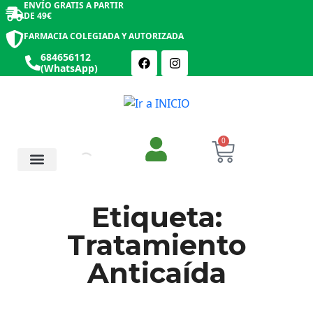
ENVÍO GRATIS A PARTIR
DE 49€
FARMACIA COLEGIADA Y AUTORIZADA
684656112
(WhatsApp)
0
Salud y Botiquín
Cosmética y Belleza
Etiqueta:
Tratamiento
Anticaída