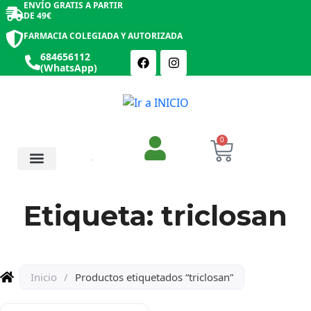
ENVÍO GRATIS A PARTIR
DE 49€
FARMACIA COLEGIADA Y AUTORIZADA
684656112
(WhatsApp)
0
Salud y Botiquín
Cosmética y Belleza
Etiqueta: triclosan
Inicio
/
Productos etiquetados “triclosan”