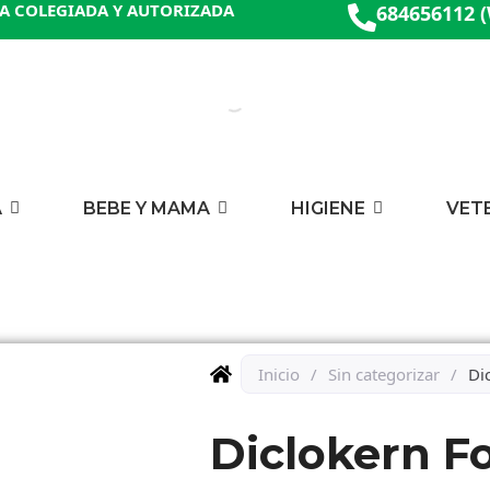
A COLEGIADA Y AUTORIZADA
684656112 
A
BEBE Y MAMA
HIGIENE
VET
Inicio
/
Sin categorizar
/
Di
Diclokern F