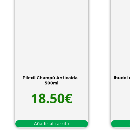
Pilexil Champú Anticaída –
Ibudol
500ml
18.50
€
Añadir al carrito