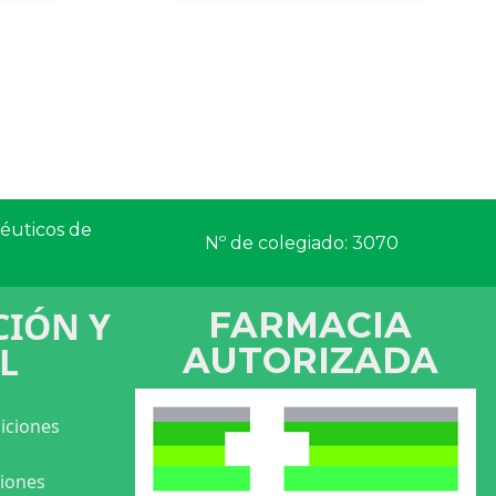
céuticos de
Nº de colegiado: 3070
IÓN Y
FARMACIA
L
AUTORIZADA
iciones
ciones