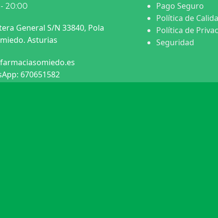
Pago Seguro
 - 20:00
Política de Calid
tera General S/N 33840, Pola
Política de Priva
miedo. Asturias
Seguridad
farmaciasomiedo.es
App: 670651582