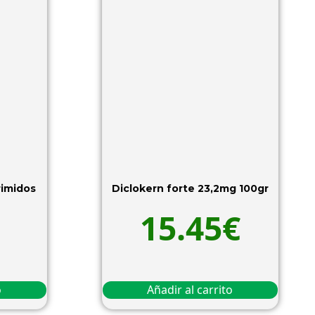
rimidos
Diclokern forte 23,2mg 100gr
15.45
€
o
Añadir al carrito