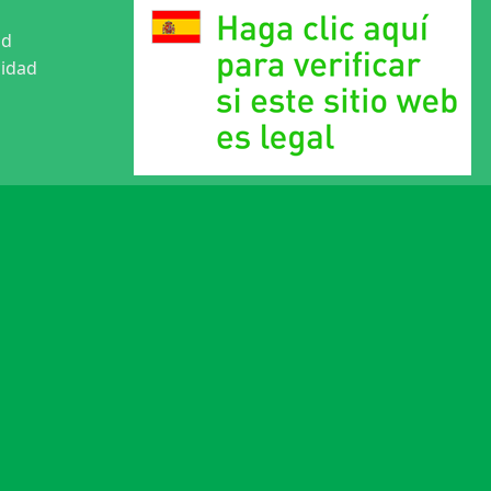
ad
cidad