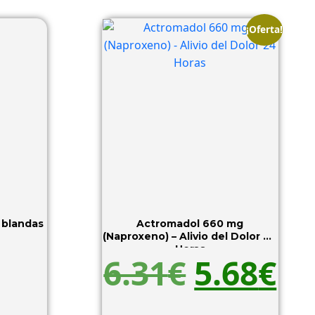
¡Oferta!
 blandas
Actromadol 660 mg
(Naproxeno) – Alivio del Dolor 24
Horas
6.31
€
5.68
€