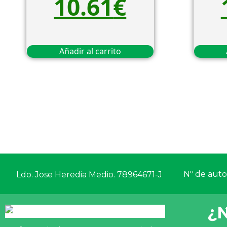
10.61
€
Añadir al carrito
Nº de autor
Ldo. Jose Heredia Medio. 78964671-J
¿