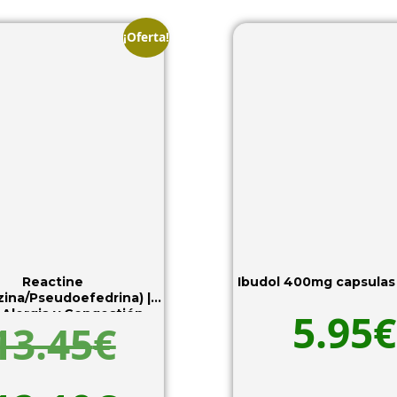
¡Oferta!
Reactine
Ibudol 400mg capsulas
izina/Pseudoefedrina) |
5.95
€
o Alergia y Congestión
13.45
€
Nasal