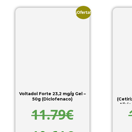
¡Oferta!
Voltadol Forte 23,2 mg/g Gel –
50g (Diclofenaco)
(Cetir
Alivi
11.79
€