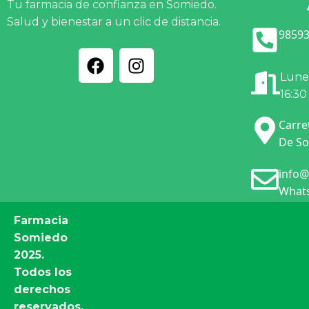
Tu farmacia de confianza en Somiedo.
Salud y bienestar a un clic de distancia.
98593
Lunes
16:30
Carre
De So
info@
Whats
Farmacia
Somiedo
2025.
Todos los
derechos
reservados.