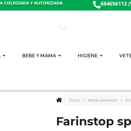
A COLEGIADA Y AUTORIZADA
684656112 
A
BEBE Y MAMA
HIGIENE
VET
Inicio
/
Medicamentos
/
Ir
Farinstop sp