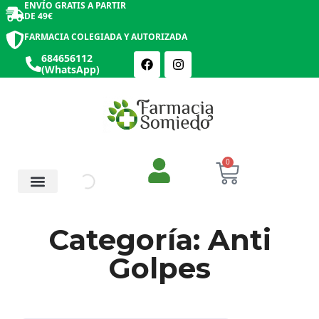
ENVÍO GRATIS A PARTIR
DE 49€
FARMACIA COLEGIADA Y AUTORIZADA
684656112
(WhatsApp)
0
Salud y Botiquín
Cosmética y Belleza
Categoría: Anti
Golpes