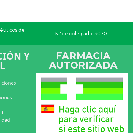
céuticos de
Nº de colegiado: 3070
IÓN Y
FARMACIA
L
AUTORIZADA
iciones
ciones
ad
cidad