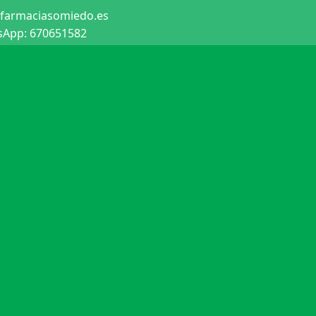
farmaciasomiedo.es
App: 670651582