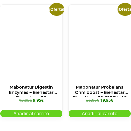
¡Oferta!
¡Oferta
Mabonatur Digestin
Mabonatur Probalans
Enzymes – Bienestar
Onmiboost – Bienestar
Digestivo – 30
Digestivo – 30 C?PSULAS
13.95
€
9.95
€
25.95
€
19.95
€
COMPRIMIDOS
Añadir al carrito
Añadir al carrito