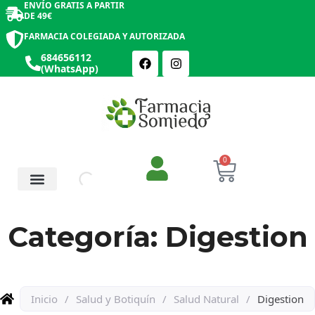
ENVÍO GRATIS A PARTIR
DE 49€
FARMACIA COLEGIADA Y AUTORIZADA
684656112
(WhatsApp)
0
Salud y Botiquín
Cosmética y Belleza
Categoría: Digestion
Inicio
/
Salud y Botiquín
/
Salud Natural
/
Digestion