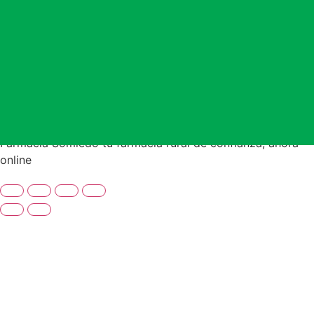
Farmacia Somiedo tu farmacia rural de confianza, ahora
online