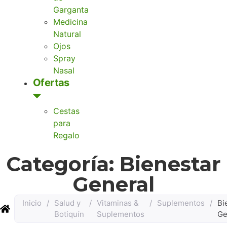
Garganta
Medicina
Natural
Ojos
Spray
Nasal
Ofertas
Cestas
para
Regalo
Categoría: Bienestar
General
Inicio
/
Salud y
/
Vitaminas &
/
Suplementos
/
Bi
Botiquín
Suplementos
Ge