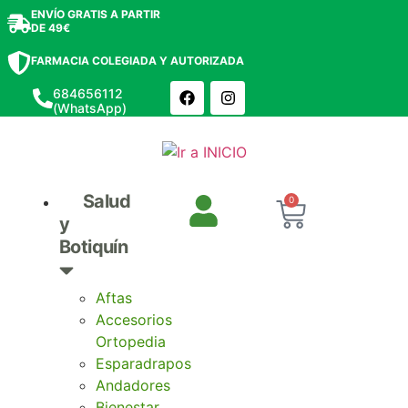
ENVÍO GRATIS A PARTIR
DE 49€
FARMACIA COLEGIADA Y AUTORIZADA
684656112
(WhatsApp)
Salud
0
y
Botiquín
Aftas
Accesorios
Ortopedia
Esparadrapos
Andadores
Bienestar