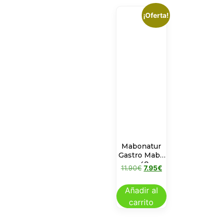
¡Oferta!
Mabonatur
Gastro Mabo
– 48
11.90
€
7.95
€
COMPRIMIDOS
MASTICABLES
Añadir al
carrito