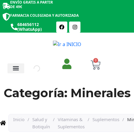
ENVÍO GRATIS A PARTIR
DE 49€
FARMACIA COLEGIADA Y AUTORIZADA
684656112
(WhatsApp)
0
Salud y Botiquín
Cosmética y Belleza
Categoría: Minerales
Inicio
/
Salud y
/
Vitaminas &
/
Suplementos
/
Min
Botiquín
Suplementos