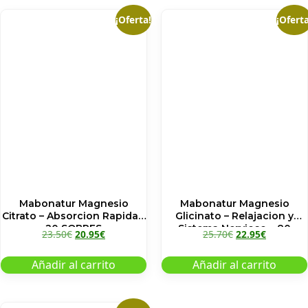
¡Oferta!
¡Oferta
Mabonatur Magnesio
Mabonatur Magnesio
Citrato – Absorcion Rapida –
Glicinato – Relajacion y
20 SOBRES
Sistema Nervioso – 80
23.50
€
20.95
€
25.70
€
22.95
€
CAPSULAS
Añadir al carrito
Añadir al carrito