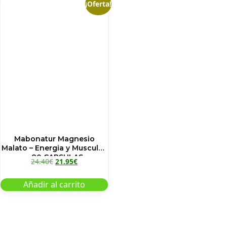
¡Oferta!
Mabonatur Magnesio
Malato – Energia y Musculos
– 80 CAPSULAS
24.40
€
21.95
€
Añadir al carrito