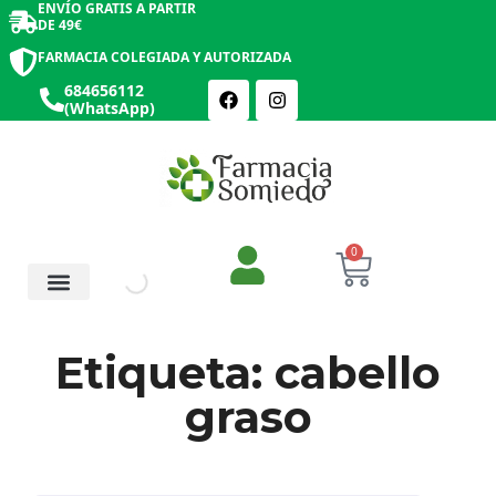
ENVÍO GRATIS A PARTIR
DE 49€
FARMACIA COLEGIADA Y AUTORIZADA
684656112
(WhatsApp)
0
Salud y Botiquín
Cosmética y Belleza
Etiqueta: cabello
graso