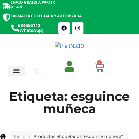
ENVÍO GRATIS A PARTIR
DE 49€
FARMACIA COLEGIADA Y AUTORIZADA
684656112
(WhatsApp)
0
Salud y Botiquín
Cosmética y Belleza
Etiqueta: esguince
muñeca
Inicio
/
Productos etiquetados “esguince muñeca”