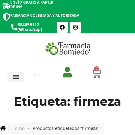
ENVÍO GRATIS A PARTIR
DE 49€
FARMACIA COLEGIADA Y AUTORIZADA
684656112
(WhatsApp)
0
Salud y Botiquín
Cosmética y Belleza
Etiqueta: firmeza
Inicio
/
Productos etiquetados “firmeza”