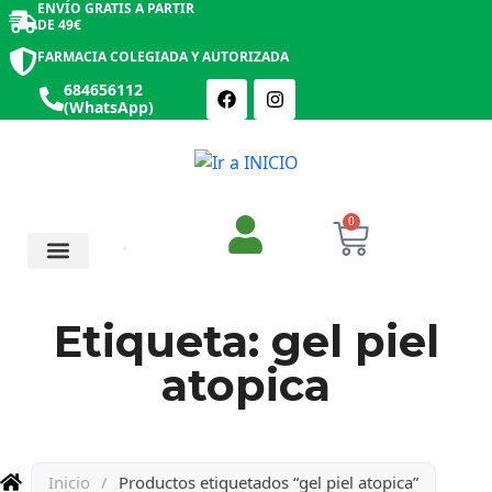
ENVÍO GRATIS A PARTIR
DE 49€
FARMACIA COLEGIADA Y AUTORIZADA
684656112
(WhatsApp)
0
Salud y Botiquín
Cosmética y Belleza
Etiqueta: gel piel
atopica
Inicio
/
Productos etiquetados “gel piel atopica”