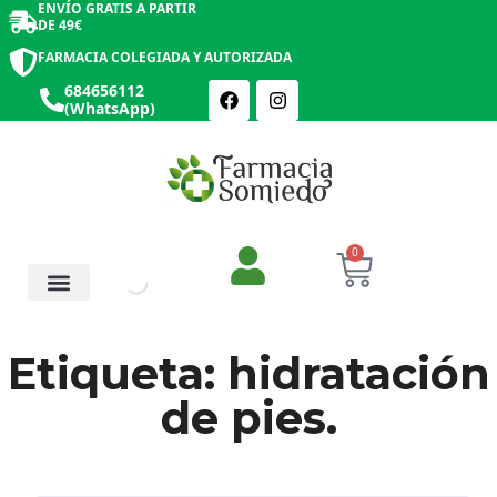
ENVÍO GRATIS A PARTIR
DE 49€
FARMACIA COLEGIADA Y AUTORIZADA
684656112
(WhatsApp)
0
Salud y Botiquín
Cosmética y Belleza
Etiqueta: hidratación
de pies.