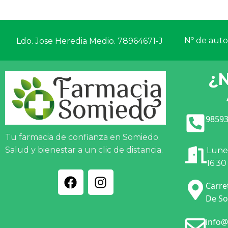
Nº de autor
Ldo. Jose Heredia Medio. 78964671-J
¿
98593
Tu farmacia de confianza en Somiedo.
Salud y bienestar a un clic de distancia.
Lunes
16:30
Carre
De So
info@