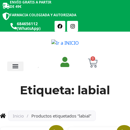
ENVÍO GRATIS A PARTIR
DE 49€
FARMACIA COLEGIADA Y AUTORIZADA
684656112
(WhatsApp)
0
Salud y Botiquín
Cosmética y Belleza
Etiqueta: labial
Inicio
/
Productos etiquetados “labial”