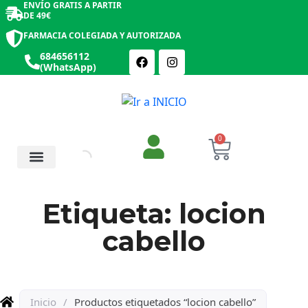
ENVÍO GRATIS A PARTIR
DE 49€
FARMACIA COLEGIADA Y AUTORIZADA
684656112
(WhatsApp)
0
Salud y Botiquín
Cosmética y Belleza
Etiqueta: locion
cabello
Inicio
/
Productos etiquetados “locion cabello”