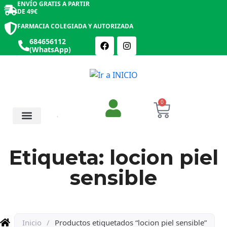
ENVÍO GRATIS A PARTIR
DE 49€
FARMACIA COLEGIADA Y AUTORIZADA
684656112
(WhatsApp)
0
Salud y Botiquín
Cosmética y Belleza
Etiqueta: locion piel
sensible
Inicio
/
Productos etiquetados “locion piel sensible”