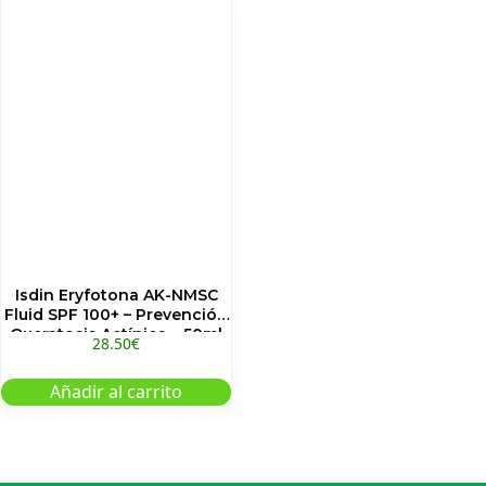
Isdin Eryfotona AK-NMSC
Fluid SPF 100+ – Prevención
Queratosis Actínica – 50ml
28.50
€
Añadir al carrito