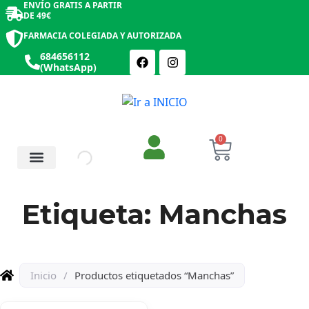
ENVÍO GRATIS A PARTIR
DE 49€
FARMACIA COLEGIADA Y AUTORIZADA
684656112
(WhatsApp)
0
Salud y Botiquín
Cosmética y Belleza
Etiqueta: Manchas
Inicio
/
Productos etiquetados “Manchas”