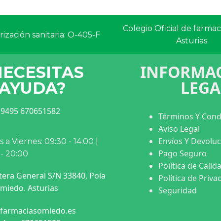
Colegio Oficial de farma
ización sanitaria: O-405-F
Asturias.
INFORMAC
NECESITAS
LEGA
AYUDA?
9495 670651582
Términos Y Cond
Aviso Legal
Envíos Y Devolu
 a Viernes: 09:30 - 14:00 |
Pago Seguro
 - 20:00
Política de Calid
tera General S/N 33840, Pola
Política de Priva
miedo. Asturias
Seguridad
farmaciasomiedo.es