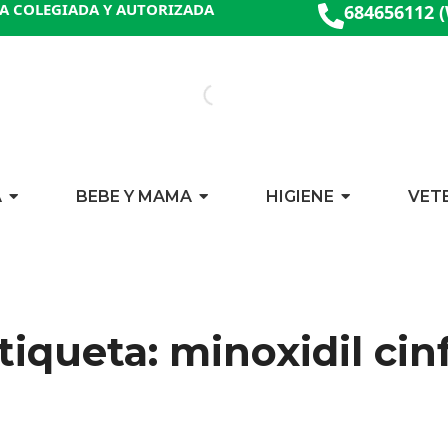
A COLEGIADA Y AUTORIZADA
684656112 
A
BEBE Y MAMA
HIGIENE
VET
tiqueta: minoxidil cin