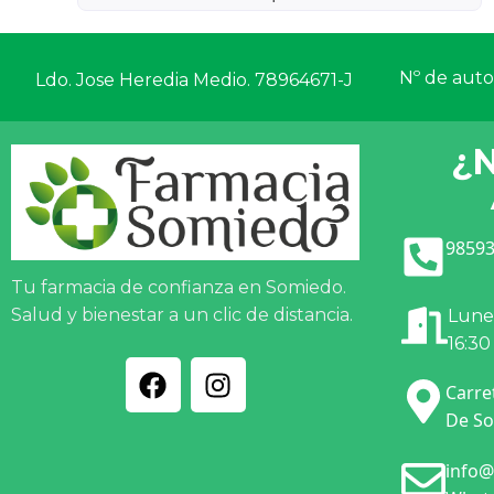
Nº de autor
Ldo. Jose Heredia Medio. 78964671-J
¿
98593
Tu farmacia de confianza en Somiedo.
Salud y bienestar a un clic de distancia.
Lunes
16:30
Carre
De So
info@