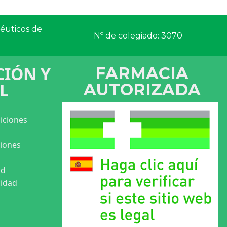
céuticos de
Nº de colegiado: 3070
IÓN Y
FARMACIA
L
AUTORIZADA
iciones
ciones
ad
cidad