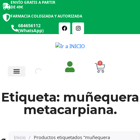
ENVÍO GRATIS A PARTIR
DE 49€
FARMACIA COLEGIADA Y AUTORIZADA
684656112
(WhatsApp)
0
Salud y Botiquín
Cosmética y Belleza
Etiqueta: muñequera
metacarpiana.
Inicio
/
Productos etiquetados “muñequera