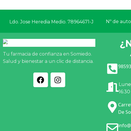
Nº de autor
Ldo. Jose Heredia Medio. 78964671-J
¿
Tu farmacia de confianza en Somiedo.
Salud y bienestar a un clic de distancia.
98593
Lunes
16:30
Carre
De So
info@