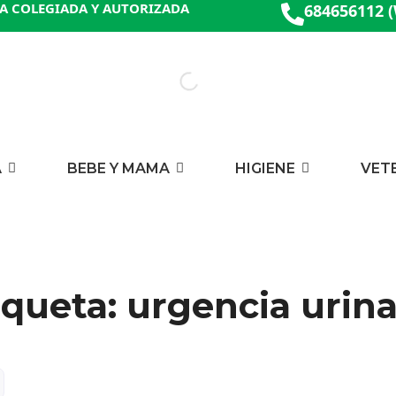
A COLEGIADA Y AUTORIZADA
684656112 
A
BEBE Y MAMA
HIGIENE
VET
iqueta: urgencia urina