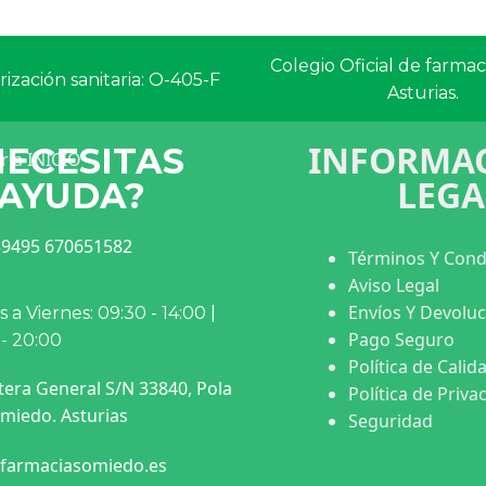
Colegio Oficial de farma
ización sanitaria: O-405-F
Asturias.
INFORMAC
NECESITAS
LEGA
AYUDA?
9495 670651582
Términos Y Cond
Aviso Legal
Envíos Y Devolu
 a Viernes: 09:30 - 14:00 |
Pago Seguro
 - 20:00
Política de Calid
tera General S/N 33840, Pola
Política de Priva
miedo. Asturias
Seguridad
farmaciasomiedo.es