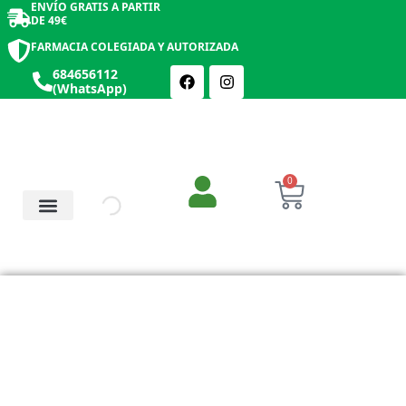
ENVÍO GRATIS A PARTIR
DE 49€
FARMACIA COLEGIADA Y AUTORIZADA
684656112
(WhatsApp)
0
Salud y Botiquín
Cosmética y Belleza