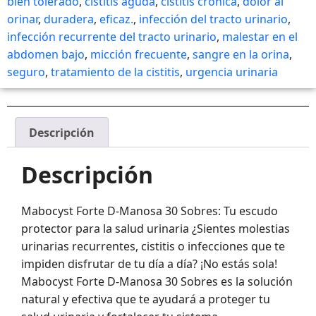
bien tolerado
,
cistitis aguda
,
cistitis crónica
,
dolor al
orinar
,
duradera
,
eficaz.
,
infección del tracto urinario
,
infección recurrente del tracto urinario
,
malestar en el
abdomen bajo
,
micción frecuente
,
sangre en la orina
,
seguro
,
tratamiento de la cistitis
,
urgencia urinaria
Descripción
Descripción
Mabocyst Forte D-Manosa 30 Sobres: Tu escudo
protector para la salud urinaria ¿Sientes molestias
urinarias recurrentes, cistitis o infecciones que te
impiden disfrutar de tu día a día? ¡No estás sola!
Mabocyst Forte D-Manosa 30 Sobres es la solución
natural y efectiva que te ayudará a proteger tu