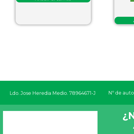
Nº de autor
Ldo. Jose Heredia Medio. 78964671-J
¿