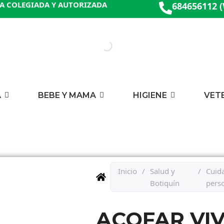
A COLEGIADA Y AUTORIZADA
684656112 
A
BEBE Y MAMA
HIGIENE
VET
Inicio
/
Salud y
/
Cuid
Botiquín
pers
ACOFAR VIV