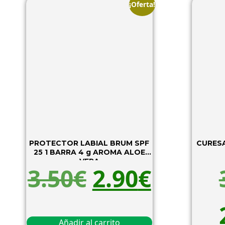
¡Oferta!
PROTECTOR LABIAL BRUM SPF
CURESA
25 1 BARRA 4 g AROMA ALOE
VERA
3.50
€
2.90
€
Añadir al carrito