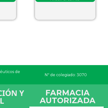
céuticos de
Nº de colegiado: 3070
IÓN Y
FARMACIA
L
AUTORIZADA