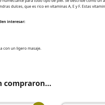
e humectante para todo tipo de piel. Se describe como un ace
dras dulces, que es rico en vitaminas A, E y F. Estas vitami
den interesar:
ca con un ligero masaje.
n compraron...