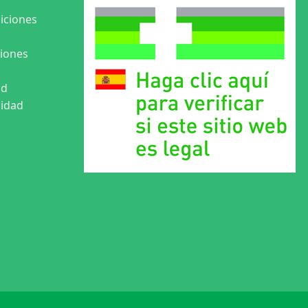
iciones
ciones
ad
cidad