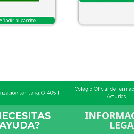
Añadir al carrito
Colegio Oficial de farma
ización sanitaria: O-405-F
Asturias.
INFORMAC
NECESITAS
LEGA
AYUDA?