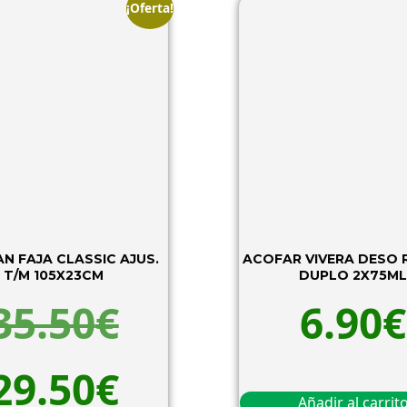
¡Oferta!
N FAJA CLASSIC AJUS.
ACOFAR VIVERA DESO 
T/M 105X23CM
DUPLO 2X75M
35.50
€
6.90
€
29.50
€
Añadir al carrit