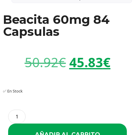
Beacita 60mg 84
Capsulas
50.92
€
45.83
€
✅ En Stock
AÑADIR AL CARRITO