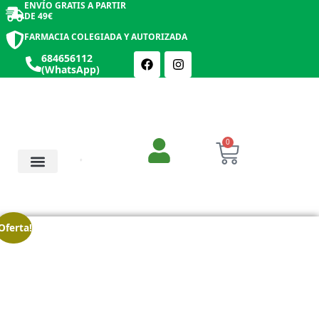
ENVÍO GRATIS A PARTIR
DE 49€
FARMACIA COLEGIADA Y AUTORIZADA
684656112
(WhatsApp)
0
Salud y Botiquín
Cosmética y Belleza
Oferta!