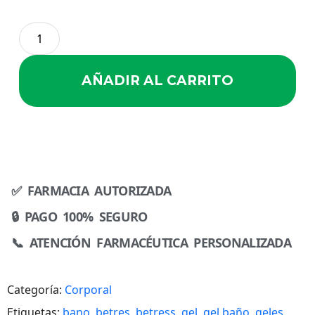
AÑADIR AL CARRITO
✅ FARMACIA AUTORIZADA
🔒 PAGO 100% SEGURO
📞 ATENCIÓN FARMACÉUTICA PERSONALIZADA
Categoría:
Corporal
Etiquetas:
bano
,
betres
,
betress
,
gel
,
gel baño
,
geles