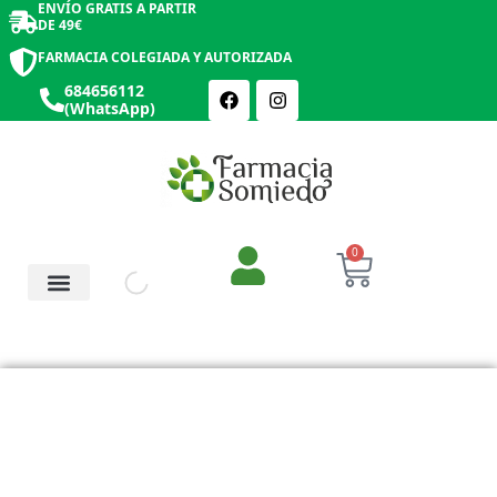
ENVÍO GRATIS A PARTIR
DE 49€
FARMACIA COLEGIADA Y AUTORIZADA
684656112
(WhatsApp)
0
Salud y Botiquín
Cosmética y Belleza