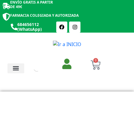
ENVÍO GRATIS A PARTIR
DE 49€
FARMACIA COLEGIADA Y AUTORIZADA
684656112
(WhatsApp)
0
Salud y Botiquín
Cosmética y Belleza