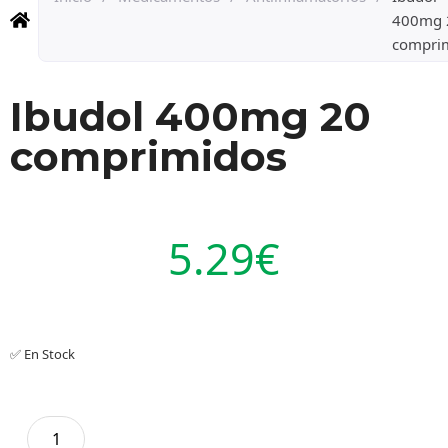
400mg 
compri
Ibudol 400mg 20
comprimidos
5.29
€
✅ En Stock