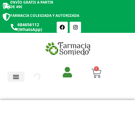
ENVÍO GRATIS A PARTIR
DE 49€
FARMACIA COLEGIADA Y AUTORIZADA
684656112
(WhatsApp)
0
Salud y Botiquín
Cosmética y Belleza