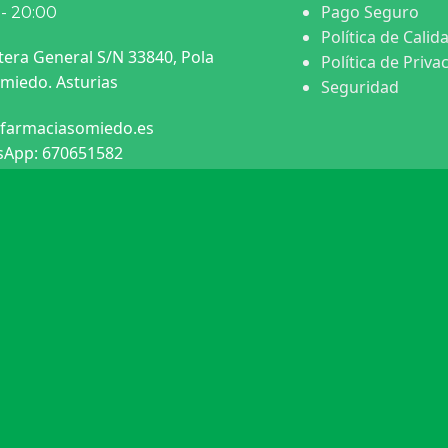
Pago Seguro
 - 20:00
Política de Calid
tera General S/N 33840, Pola
Política de Priva
miedo. Asturias
Seguridad
farmaciasomiedo.es
App: 670651582