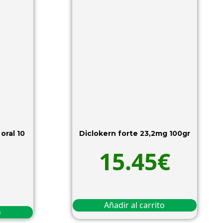
oral 10
Diclokern forte 23,2mg 100gr
15.45
€
Añadir al carrito
o