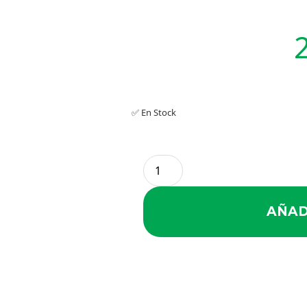
✅ En Stock
AÑAD