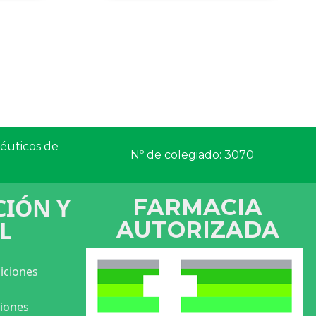
céuticos de
Nº de colegiado: 3070
IÓN Y
FARMACIA
L
AUTORIZADA
iciones
ciones