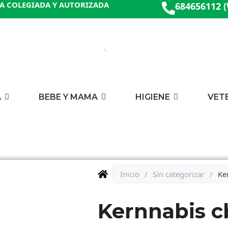
A COLEGIADA Y AUTORIZADA
684656112 
A
BEBE Y MAMA
HIGIENE
VET
Inicio
/
Sin categorizar
/
Ke
Kernnabis c