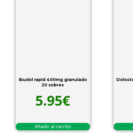
Ibudol rapid 400mg granulado
Dolost
20 sobres
5.95
€
Añadir al carrito