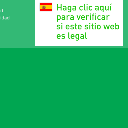
ad
cidad