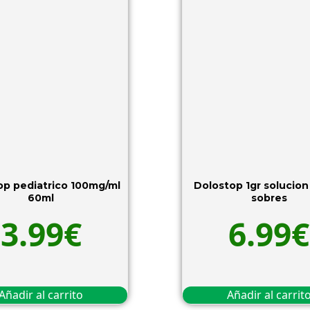
op pediatrico 100mg/ml
Dolostop 1gr solucion 
60ml
sobres
3.99
€
6.99
€
Añadir al carrito
Añadir al carrit