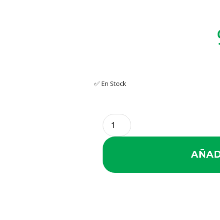
✅ En Stock
AÑAD