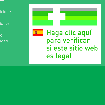
iciones
ciones
ad
cidad