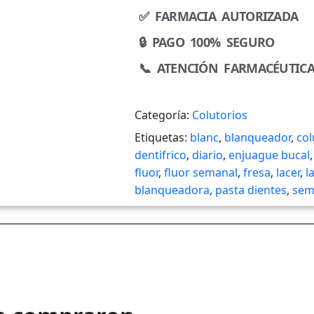
✅ FARMACIA AUTORIZADA
🔒 PAGO 100% SEGURO
📞 ATENCIÓN FARMACÉUTIC
Categoría:
Colutorios
Etiquetas:
blanc
,
blanqueador
,
col
dentifrico
,
diario
,
enjuague bucal
fluor
,
fluor semanal
,
fresa
,
lacer
,
l
blanqueadora
,
pasta dientes
,
sem