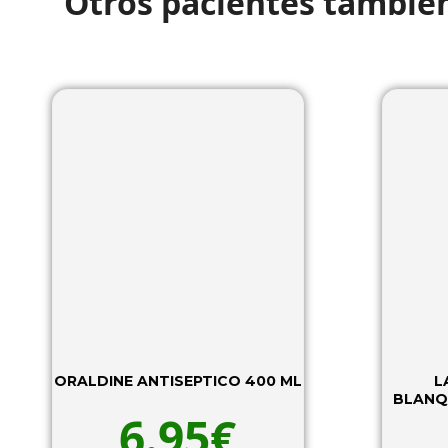
Otros pacientes tambié
ORALDINE ANTISEPTICO 400 ML
L
BLANQ
6.95
€