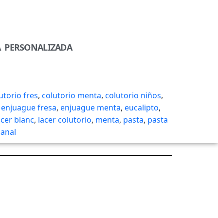
A PERSONALIZADA
utorio fres
,
colutorio menta
,
colutorio niños
,
,
enjuague fresa
,
enjuague menta
,
eucalipto
,
acer blanc
,
lacer colutorio
,
menta
,
pasta
,
pasta
anal