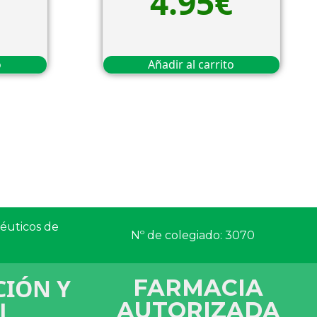
4.95
€
o
Añadir al carrito
céuticos de
Nº de colegiado: 3070
IÓN Y
FARMACIA
L
AUTORIZADA