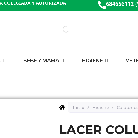
A COLEGIADA Y AUTORIZADA
684656112 
A
BEBE Y MAMA
HIGIENE
VET
Inicio
/
Higiene
/
Colutorio
LACER COL