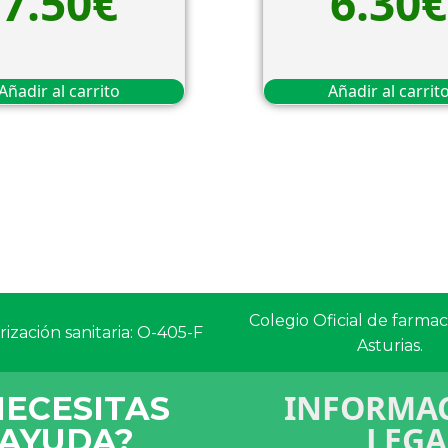
7.50
€
6.30
€
Añadir al carrito
Añadir al carrit
Colegio Oficial de farma
ización sanitaria: O-405-F
Asturias.
INFORMAC
NECESITAS
LEGA
AYUDA?