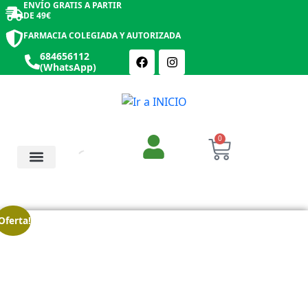
ENVÍO GRATIS A PARTIR
DE 49€
FARMACIA COLEGIADA Y AUTORIZADA
684656112
(WhatsApp)
0
Salud y Botiquín
Cosmética y Belleza
Oferta!