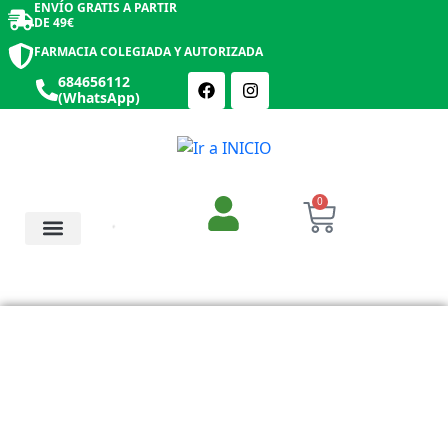
ENVÍO GRATIS A PARTIR
DE 49€
FARMACIA COLEGIADA Y AUTORIZADA
684656112
(WhatsApp)
0
Salud y Botiquín
Cosmética y Belleza