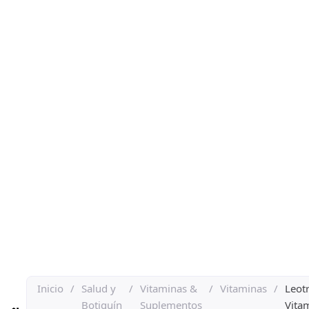
Inicio
/
Salud y
/
Vitaminas &
/
Vitaminas
/
Leot
Botiquín
Suplementos
Vita