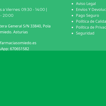
Aviso Legal
Envíos Y Devolu
 a Viernes: 09:30 - 14:00 |
Pago Seguro
 - 20:00
Política de Calid
tera General S/N 33840, Pola
Política de Priva
miedo. Asturias
Seguridad
farmaciasomiedo.es
App: 670651582