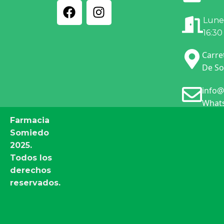
Lunes
16:30
Carre
De So
info@
Whats
Farmacia
Somiedo
2025.
Todos los
derechos
reservados.