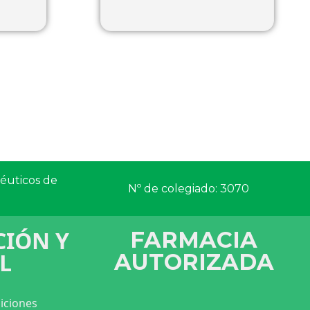
céuticos de
Nº de colegiado: 3070
IÓN Y
FARMACIA
L
AUTORIZADA
iciones