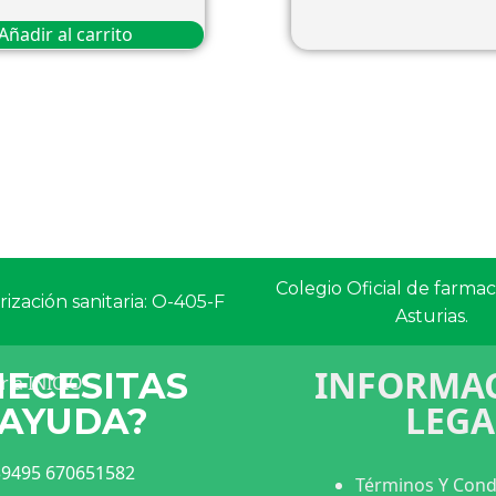
Añadir al carrito
Colegio Oficial de farma
ización sanitaria: O-405-F
Asturias.
INFORMAC
NECESITAS
LEGA
AYUDA?
9495 670651582
Términos Y Cond