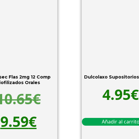
sec Flas 2mg 12 Comp
Dulcolaxo Supositorios
iofilizados Orales
4.95
€
10.65
€
9.59
€
Añadir al carrit