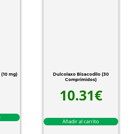
 (10 mg)
Dulcolaxo Bisacodilo (30
Comprimidos)
10.31
€
o
Añadir al carrito