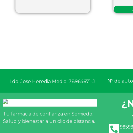
Nº de autor
Ldo. Jose Heredia Medio. 78964671-J
¿
Tu farmacia de confianza en Somiedo.
Salud y bienestar a un clic de distancia.
98593