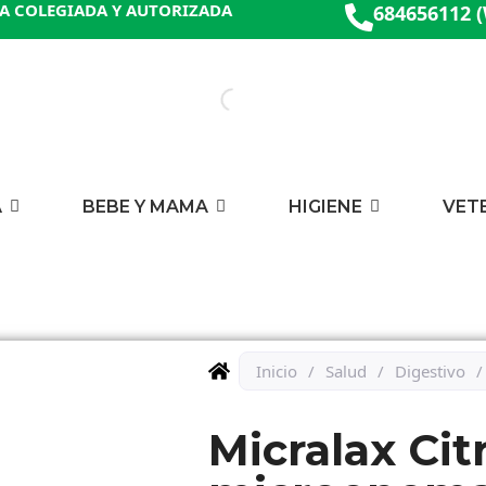
A COLEGIADA Y AUTORIZADA
684656112 
A
BEBE Y MAMA
HIGIENE
VET
Inicio
/
Salud
/
Digestivo
/
Micralax Citr