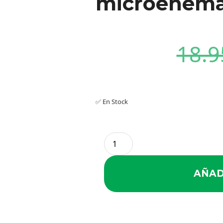
microenema
18.9
✅ En Stock
AÑAD