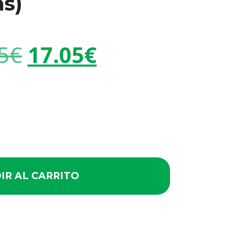
s)
5
€
17.05
€
IR AL CARRITO