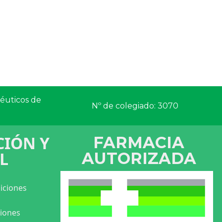
céuticos de
Nº de colegiado: 3070
IÓN Y
FARMACIA
L
AUTORIZADA
iciones
ciones