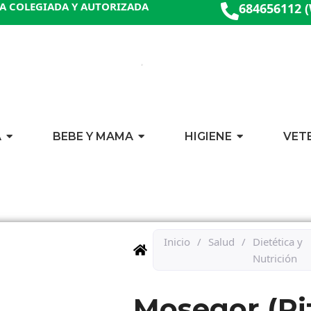
A COLEGIADA Y AUTORIZADA
684656112 
A
BEBE Y MAMA
HIGIENE
VET
Inicio
/
Salud
/
Dietética y
Nutrición
Mosegor (Pi