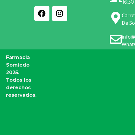
16:30
Carre
De So
info@
Whats
Farmacia
Somiedo
2025.
Todos los
derechos
reservados.