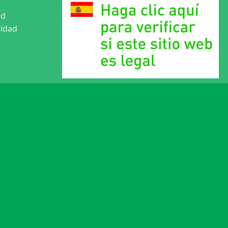
ad
cidad