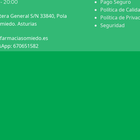
Pago Seguro
 - 20:00
Política de Calid
tera General S/N 33840, Pola
Política de Priva
miedo. Asturias
Seguridad
farmaciasomiedo.es
App: 670651582