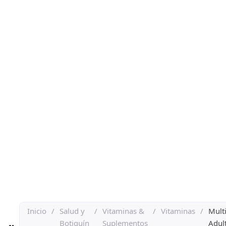
Inicio
/
Salud y
/
Vitaminas &
/
Vitaminas
/
Mult
Botiquín
Suplementos
Adul