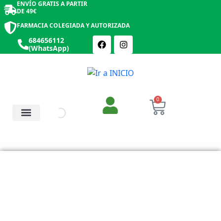
ENVÍO GRATIS A PARTIR
DE 49€
FARMACIA COLEGIADA Y AUTORIZADA
684656112
(WhatsApp)
0
Salud y Botiquín
Cosmética y Belleza