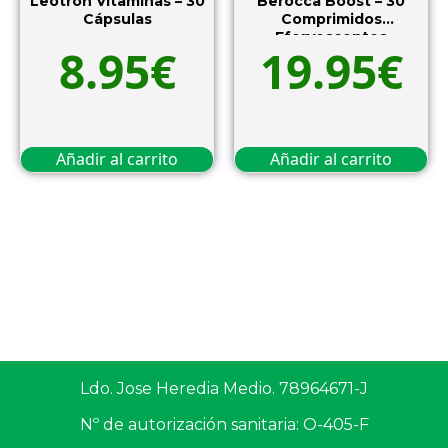
Leotron Vitaminas – 30
Berocca Boost – 30
Cápsulas
Comprimidos
Efervescentes
8.95
€
19.95
€
Añadir al carrito
Añadir al carrito
Ldo. Jose Heredia Medio. 78964671-J
Nº de autorización sanitaria: O-405-F