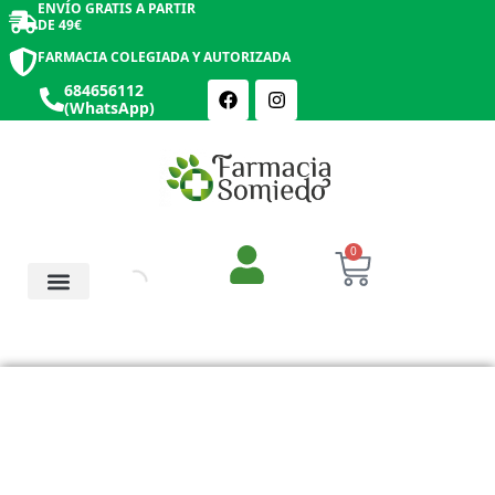
ENVÍO GRATIS A PARTIR
DE 49€
FARMACIA COLEGIADA Y AUTORIZADA
684656112
(WhatsApp)
0
Salud y Botiquín
Cosmética y Belleza