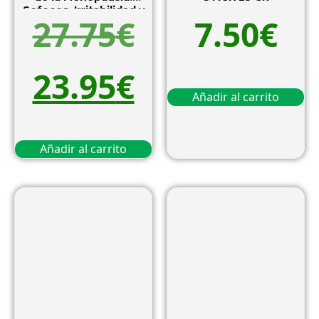
Sofocos, Irritabilidad y
27.75
€
7.50
€
Descanso | 30 Cápsulas
23.95
€
Añadir al carrito
Añadir al carrito