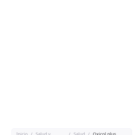
Inicio
/
Salud y
/
Salud
/
Oxicol plus