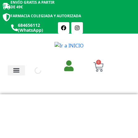
ENVÍO GRATIS A PARTIR
DE 49€
FARMACIA COLEGIADA Y AUTORIZADA
684656112
(WhatsApp)
0
Salud y Botiquín
Cosmética y Belleza