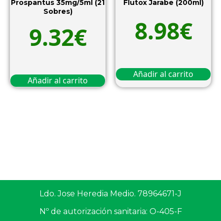
Prospantus 35mg/5ml (21
Flutox Jarabe (200ml)
Sobres)
8.98
€
9.32
€
Añadir al carrito
Añadir al carrito
Ldo. Jose Heredia Medio. 78964671-J
Nº de autorización sanitaria: O-405-F