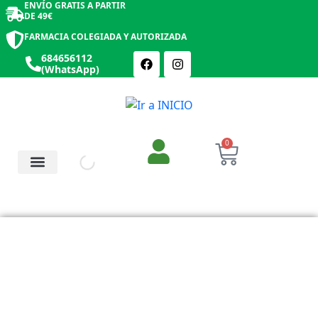
ENVÍO GRATIS A PARTIR
DE 49€
FARMACIA COLEGIADA Y AUTORIZADA
684656112
(WhatsApp)
0
Salud y Botiquín
Cosmética y Belleza